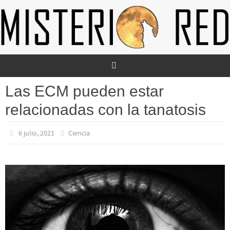
Ir
al
contenido
Las ECM pueden estar
relacionadas con la tanatosis
6 julio, 2021
Ciencia