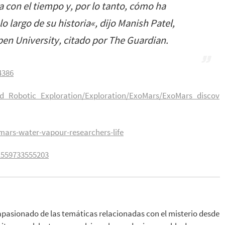
 con el tiempo y, por lo tanto, cómo ha
o largo de su historia
«, dijo Manish Patel,
pen University, citado por The Guardian.
4386
d_Robotic_Exploration/Exploration/ExoMars/ExoMars_discov
ars-water-vapour-researchers-life
1559733555203
apasionado de las temáticas relacionadas con el misterio desde