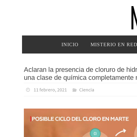
Ir
al
contenido
Ir
INICIO
MISTERIO EN RE
al
contenido
Aclaran la presencia de cloruro de hi
una clase de química completamente
11 febrero, 2021
Ciencia