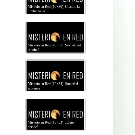
Misterio en Red (10×36): Cuando la
tumba habla
Misterio en Red (10×35): Sexualidad
criminal
Misterio en Red (10×34): Sociedad
esotérica
Misterio en Red (10×33): ¿Quién
decide?