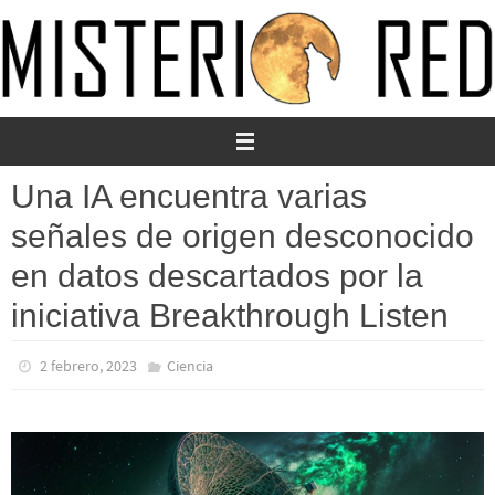
Ir
al
contenido
Una IA encuentra varias
señales de origen desconocido
en datos descartados por la
iniciativa Breakthrough Listen
2 febrero, 2023
Ciencia