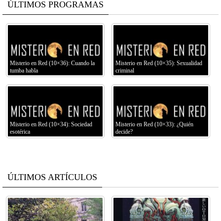
ÚLTIMOS PROGRAMAS
Misterio en Red (10×36): Cuando la
Misterio en Red (10×35): Sexualidad
tumba habla
criminal
Misterio en Red (10×34): Sociedad
Misterio en Red (10×33): ¿Quién
esotérica
decide?
ÚLTIMOS ARTÍCULOS