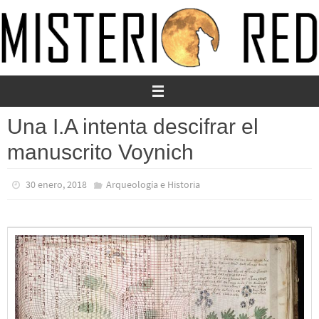
Ir
al
contenido
Una I.A intenta descifrar el
manuscrito Voynich
30 enero, 2018
Arqueología e Historia