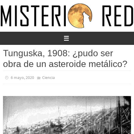
Ir
al
contenido
Tunguska, 1908: ¿pudo ser
obra de un asteroide metálico?
6 mayo, 2020
Ciencia