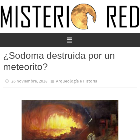
Ir
al
contenido
¿Sodoma destruida por un
meteorito?
26 noviembre, 2018
Arqueología e Historia