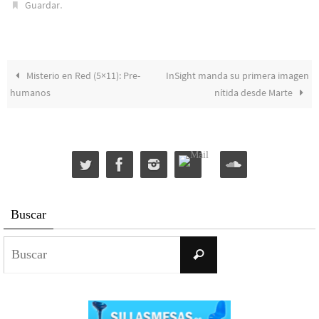
.
Guardar
Misterio en Red (5×11): Pre-
InSight manda su primera imagen
humanos
nítida desde Marte
Buscar
Buscar:
Buscar