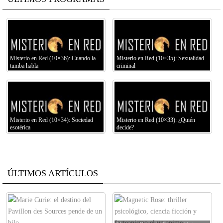
Misterio en Red (10×36): Cuando la
Misterio en Red (10×35): Sexualidad
tumba habla
criminal
Misterio en Red (10×34): Sociedad
Misterio en Red (10×33): ¿Quién
esotérica
decide?
ÚLTIMOS ARTÍCULOS