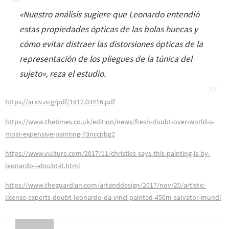
«
Nuestro análisis sugiere que Leonardo entendió
estas propiedades ópticas de las bolas huecas y
cómo evitar distraer las distorsiones ópticas de la
representación de los pliegues de la túnica del
sujeto
», reza el estudio.
https://arxiv.org/pdf/1912.03416.pdf
https://www.thetimes.co.uk/edition/news/fresh-doubt-over-world-s-
most-expensive-painting-73nccpbg2
https://www.vulture.com/2017/11/christies-says-this-painting-is-by-
leonardo-i-doubt-it.html
https://www.theguardian.com/artanddesign/2017/nov/20/artistic-
license-experts-doubt-leonardo-da-vinci-painted-450m-salvator-mundi