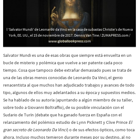
l ‘Salvator Mundi’ de Leonardo da Vinci en la casa de subastas Christie’s de Nueva
York, EE. UU., el 15 de noviembre de 2017. Dennis Van Tine / ZUMAPRESS.com /
www.globallookpress.com
Salvator Mundi es una de esas obras que siempre está envuelta en un
bucle de misterio y polémica que vuelve a ser patente cada poco
tiempo. Cosa que tampoco debe extrañar demasiado pues se trata de
una de las obras menos conocidas de Leonardo Da Vinci, el genio
renacentista al que muchos han adjudicado trabajos y avances de todo
tipo, algunos de ellos muy adelantados a su época y supuestos medios.
Se ha hablado de su autoría (apuntando a algún miembro de su taller,
sobre todo a Giovanni Boltraffio), de su posible vinculación con el
Sudario de Turín (debate que ha ganado fuerza en España con el
relanzamiento del polémico estudio de Lynn Picknett y Clive Prince
El
gran secreto de Leonardo Da Vinci
) o de sus efectos ópticos, como toca
ahora. Incluso muchos temieron durante meses por su destino, al no