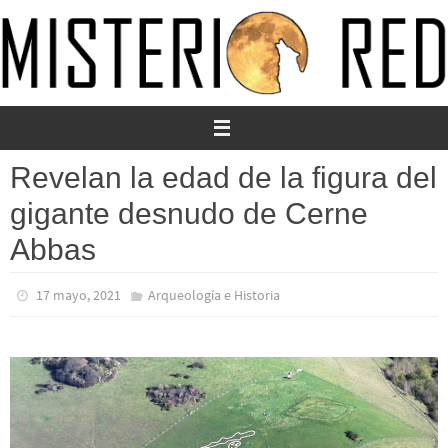
Ir
al
contenido
Revelan la edad de la figura del
gigante desnudo de Cerne
Abbas
17 mayo, 2021
Arqueología e Historia