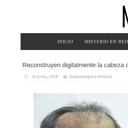
Ir
al
contenido
Ir
INICIO
MISTERIO EN RE
al
contenido
Reconstruyen digitalmente la cabeza 
26 junio, 2018
Arqueología e Historia