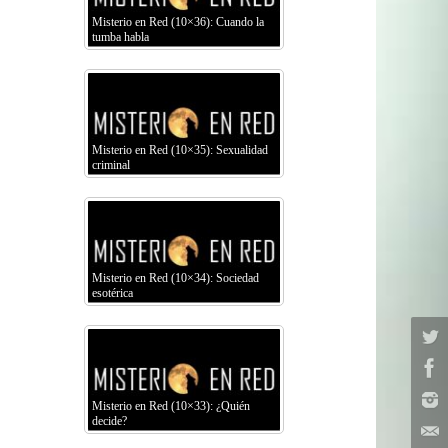
Misterio en Red (10×36): Cuando la
tumba habla
Misterio en Red (10×35): Sexualidad
criminal
Misterio en Red (10×34): Sociedad
esotérica
Misterio en Red (10×33): ¿Quién
decide?