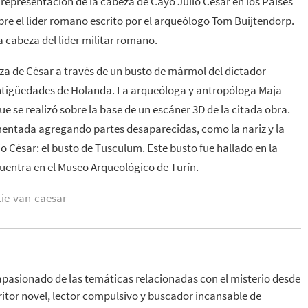
 representación de la cabeza de Cayo Julio César en los Países
bre el líder romano escrito por el arqueólogo Tom Buijtendorp.
a cabeza del líder militar romano.
beza de César a través de un busto de mármol del dictador
ntigüedades de Holanda. La arqueóloga y antropóloga Maja
e se realizó sobre la base de un escáner 3D de la citada obra.
mentada agregando partes desaparecidas, como la nariz y la
o César: el busto de Tusculum. Este busto fue hallado en la
uentra en el Museo Arqueológico de Turín.
tie-van-caesar
apasionado de las temáticas relacionadas con el misterio desde
ritor novel, lector compulsivo y buscador incansable de