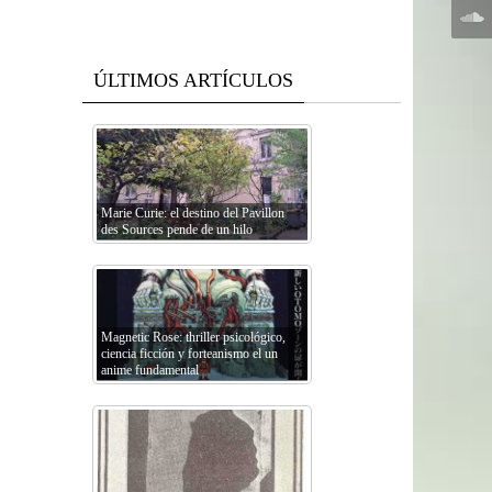
ÚLTIMOS ARTÍCULOS
Marie Curie: el destino del Pavillon
des Sources pende de un hilo
Magnetic Rose: thriller psicológico,
ciencia ficción y forteanismo el un
anime fundamental