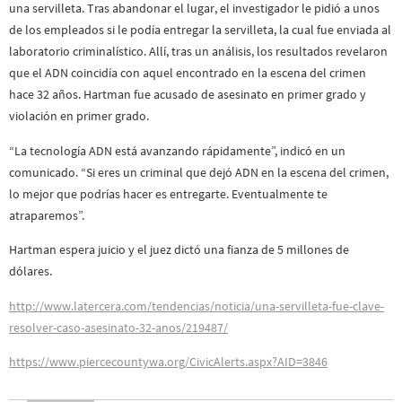
una servilleta. Tras abandonar el lugar, el investigador le pidió a unos
de los empleados si le podía entregar la servilleta, la cual fue enviada al
laboratorio criminalístico. Allí, tras un análisis, los resultados revelaron
que el ADN coincidía con aquel encontrado en la escena del crimen
hace 32 años. Hartman fue acusado de asesinato en primer grado y
violación en primer grado.
“La tecnología ADN está avanzando rápidamente”, indicó en un
comunicado. “Si eres un criminal que dejó ADN en la escena del crimen,
lo mejor que podrías hacer es entregarte. Eventualmente te
atraparemos”.
Hartman espera juicio y el juez dictó una fianza de 5 millones de
dólares.
http://www.latercera.com/tendencias/noticia/una-servilleta-fue-clave-
resolver-caso-asesinato-32-anos/219487/
https://www.piercecountywa.org/CivicAlerts.aspx?AID=3846