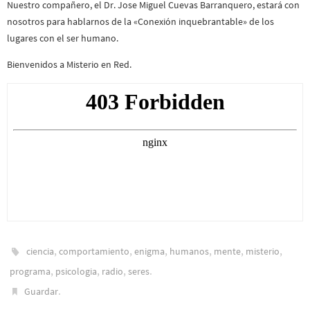
Nuestro compañero, el Dr. Jose Miguel Cuevas Barranquero, estará con
nosotros para hablarnos de la «Conexión inquebrantable» de los
lugares con el ser humano.
Bienvenidos a Misterio en Red.
,
,
,
,
,
,
ciencia
comportamiento
enigma
humanos
mente
misterio
,
,
,
.
programa
psicologia
radio
seres
.
Guardar