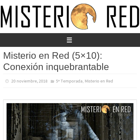
Ir
al
contenido
Misterio en Red (5×10):
Conexión inquebrantable
,
20 noviembre, 2018
5º Temporada
Misterio en Red