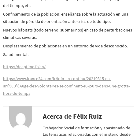
del tiempo, etc.
Confinamiento de la población: enseñanza sobre la actuación en una
situación de pérdida de orientación ante crisis de todo tipo.
Nuevos hábitats (todo terreno, submarinos) en caso de perturbaciones
climáticas severas.
Desplazamiento de poblaciones en un entorno de vida desconocido.
Salud mental.
https://deeptime.fr/en/
https://www.france24.com/fr/info-en-continu/20210315-en-
ari%C3%A8ge-des-volontaires-se-confinent-40-jours-dans-une-grotte-
hors-du-temps
Acerca de Félix Ruiz
Trabajador Social de formación y apasionado de
las temáticas relacionadas con el misterio desde