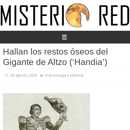
Ir
al
contenido
Hallan los restos óseos del
Gigante de Altzo (‘Handia’)
20 agosto, 2020
Arqueología e Historia