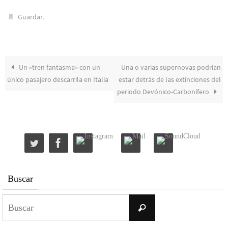
.
Guardar
Un «tren fantasma» con un
Una o varias supernovas podrían
único pasajero descarrila en Italia
estar detrás de las extinciones del
periodo Devónico-Carbonífero
Buscar
Buscar:
Buscar