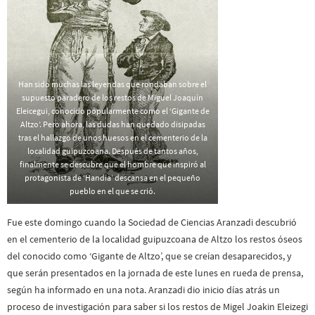
Han sido muchas las leyendas que rondaban sobre el
supuesto paradero de los restos de Miguel Joaquín
Eleicegui, conocido popularmente como el ‘Gigante de
Altzo’. Pero ahora, las dudas han quedado disipadas
tras el hallazgo de unos huesos en el cementerio de la
localidad guipuzcoana. Después de tantos años,
finalmente se descubre que el hombre que inspiró al
protagonista de ‘Handia’ descansa en el pequeño
pueblo en el que se crió.
Fue este domingo cuando la Sociedad de Ciencias Aranzadi descubrió
en el cementerio de la localidad guipuzcoana de Altzo los restos óseos
del conocido como ‘Gigante de Altzo’, que se creían desaparecidos, y
que serán presentados en la jornada de este lunes en rueda de prensa,
según ha informado en una nota. Aranzadi dio inicio días atrás un
proceso de investigación para saber si los restos de Migel Joakin Eleizegi