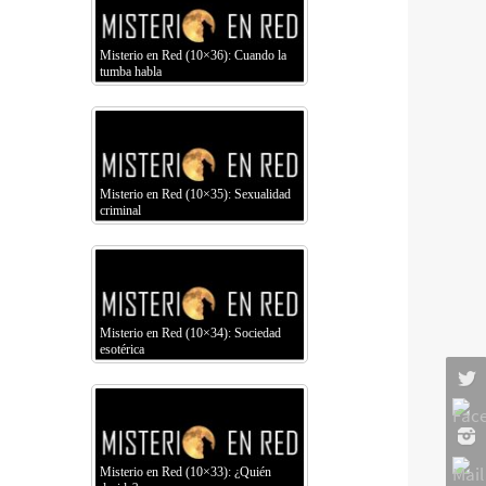
Misterio en Red (10×36): Cuando la
tumba habla
Misterio en Red (10×35): Sexualidad
criminal
Misterio en Red (10×34): Sociedad
esotérica
Misterio en Red (10×33): ¿Quién