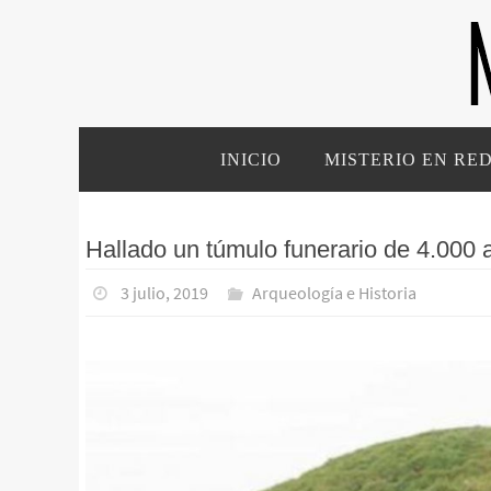
Ir
al
contenido
Ir
INICIO
MISTERIO EN RE
al
contenido
Hallado un túmulo funerario de 4.000
3 julio, 2019
Arqueología e Historia