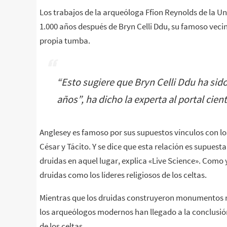
Los trabajos de la arqueóloga Ffion Reynolds de la U
1.000 años después de Bryn Celli Ddu, su famoso vec
propia tumba.
“
Esto sugiere que Bryn Celli Ddu ha sid
años”
, ha dicho la experta al portal cien
Anglesey es famoso por sus supuestos vínculos con lo
César y Tácito. Y se dice que esta relación es supues
druidas en aquel lugar, explica «Live Science». Como 
druidas como los líderes religiosos de los celtas.
Mientras que los druidas construyeron monumentos m
los arqueólogos modernos han llegado a la conclusión
de los celtas.