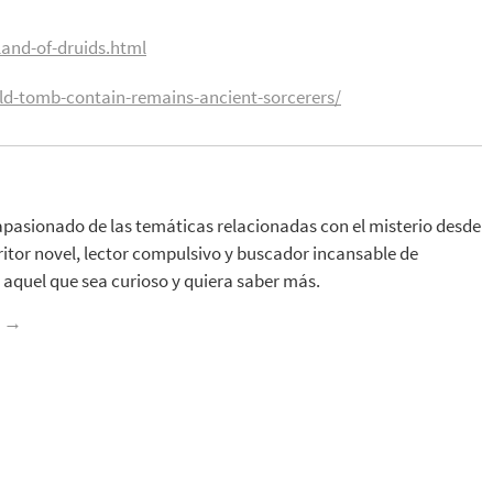
and-of-druids.html
ld-tomb-contain-remains-ancient-sorcerers/
apasionado de las temáticas relacionadas con el misterio desde
ritor novel, lector compulsivo y buscador incansable de
aquel que sea curioso y quiera saber más.
z
→