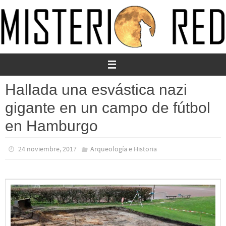
Ir
al
contenido
Hallada una esvástica nazi
gigante en un campo de fútbol
en Hamburgo
24 noviembre, 2017
Arqueología e Historia