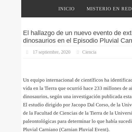
Ir
Ir
INICIO
MISTERIO EN RED
al
al
contenido
contenido
El hallazgo de un nuevo evento de ext
dinosaurios en el Episodio Pluvial Ca
17 septiembre, 2020
Ciencia
Un equipo internacional de científicos ha identific
vida en la Tierra que ocurrió hace 233 millones de 
dinosaurios, según una investigación publicada esta
El estudio dirigido por Jacopo Dal Corso, de la Un
de la Facultad de Ciencias de la Tierra de la Univers
paleontológicas para determinar lo que había suced
Pluvial Carniano (Carnian Pluvial Event).