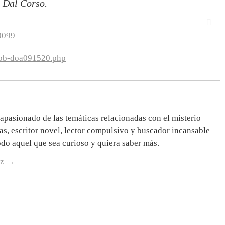
 Dal Corso.
0099
uob-doa091520.php
apasionado de las temáticas relacionadas con el misterio
as, escritor novel, lector compulsivo y buscador incansable
do aquel que sea curioso y quiera saber más.
iz
→