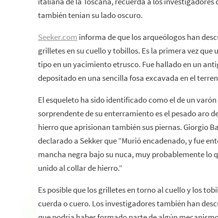
italiana de la Toscana, recuerda a los investigadores 
también tenían su lado oscuro.
Seeker.com
informa de que los arqueólogos han desc
grilletes en su cuello y tobillos. Es la primera vez q
tipo en un yacimiento etrusco. Fue hallado en un ant
depositado en una sencilla fosa excavada en el terren
El esqueleto ha sido identificado como el de un varón
sorprendente de su enterramiento es el pesado aro de hi
hierro que aprisionan también sus piernas. Giorgio Ba
declarado a Sekker que “Murió encadenado, y fue en
mancha negra bajo su nuca, muy probablemente lo q
unido al collar de hierro.”
Es posible que los grilletes en torno al cuello y los t
cuerda o cuero. Los investigadores también han desc
que podría haber formado parte de algún mecanismo d