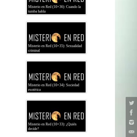
Misterio en Red (10×36): Cuando la
tumba habla
Misterio en Red (10×35): Sexualidad
criminal
Misterio en Red (10×34): Sociedad
esotérica
Misterio en Red (10×33): ¿Quién
decide?