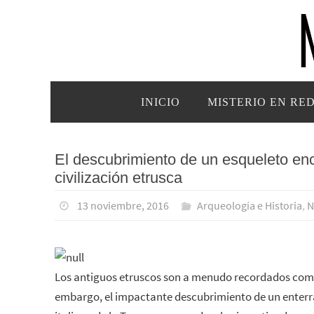
Ir
al
contenido
Ir
INICIO
MISTERIO EN RE
al
contenido
El descubrimiento de un esqueleto enc
civilización etrusca
13 noviembre, 2016
Arqueología e Historia
,
N
Los antiguos etruscos son a menudo recordados como un
embargo, el impactante descubrimiento de un enterra