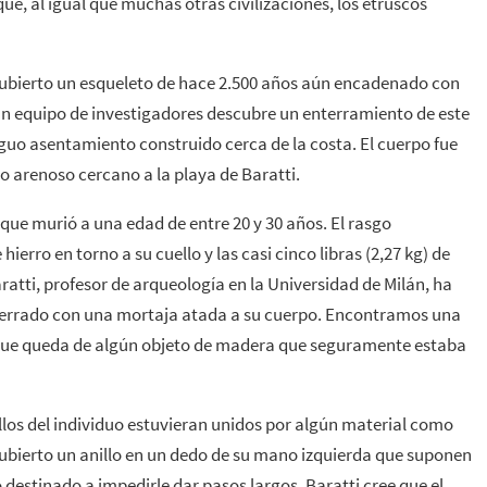
que, al igual que muchas otras civilizaciones, los etruscos
ubierto un esqueleto de hace 2.500 años aún encadenado con
ue un equipo de investigadores descubre un enterramiento de este
iguo asentamiento construido cerca de la costa. El cuerpo fue
o arenoso cercano a la playa de Baratti.
 que murió a una edad de entre 20 y 30 años. El rasgo
erro en torno a su cuello y las casi cinco libras (2,27 kg) de
ratti, profesor de arqueología en la Universidad de Milán, ha
terrado con una mortaja atada a su cuerpo. Encontramos una
ue queda de algún objeto de madera que seguramente estaba
obillos del individuo estuvieran unidos por algún material como
ubierto un anillo en un dedo de su mano izquierda que suponen
estinado a impedirle dar pasos largos. Baratti cree que el