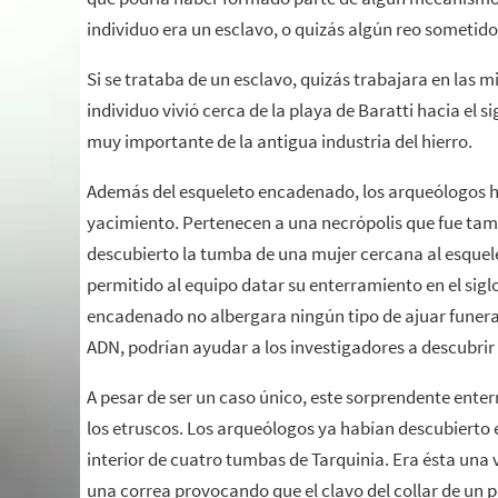
individuo era un esclavo, o quizás algún reo sometido
Si se trataba de un esclavo, quizás trabajara en las m
individuo vivió cerca de la playa de Baratti hacia el s
muy importante de la antigua industria del hierro.
Además del esqueleto encadenado, los arqueólogos 
yacimiento. Pertenecen a una necrópolis que fue tambi
descubierto la tumba de una mujer cercana al esquel
permitido al equipo datar su enterramiento en el sigl
encadenado no albergara ningún tipo de ajuar funera
ADN, podrían ayudar a los investigadores a descubri
A pesar de ser un caso único, este sorprendente ente
los etruscos. Los arqueólogos ya habían descubierto 
interior de cuatro tumbas de Tarquinia. Era ésta una 
una correa provocando que el clavo del collar de un pe