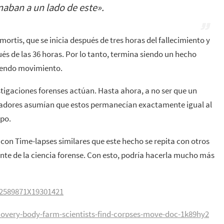
aban a un lado de este
».
ortis, que se inicia después de tres horas del fallecimiento y
és de las 36 horas. Por lo tanto, termina siendo un hecho
iendo movimiento.
stigaciones forenses actúan. Hasta ahora, a no ser que un
igadores asumían que estos permanecían exactamente igual al
po.
 con Time-lapses similares que este hecho se repita con otros
nte de la ciencia forense. Con esto, podría hacerla mucho más
/S2589871X19301421
overy-body-farm-scientists-find-corpses-move-doc-1k89hy2