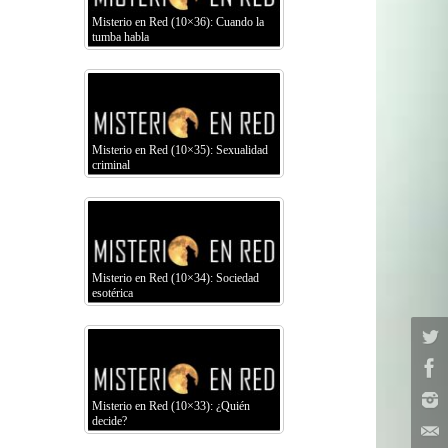
Misterio en Red (10×36): Cuando la
tumba habla
Misterio en Red (10×35): Sexualidad
criminal
Misterio en Red (10×34): Sociedad
esotérica
Misterio en Red (10×33): ¿Quién
decide?