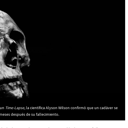
 un
Time-Lapse
, la científica Alyson Wilson confirmó que un cadáver se
eses después de su fallecimiento.