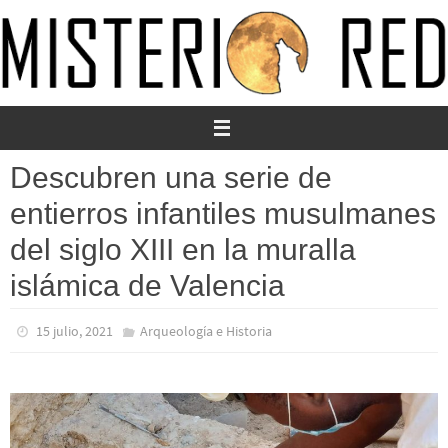
Ir
al
contenido
Descubren una serie de
entierros infantiles musulmanes
del siglo XIII en la muralla
islámica de Valencia
15 julio, 2021
Arqueología e Historia