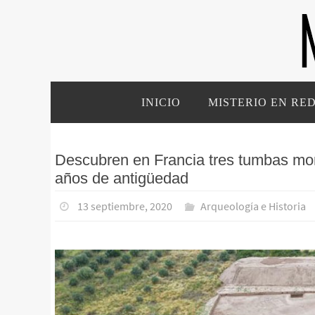
Ir
al
contenido
Ir
INICIO
MISTERIO EN RE
al
contenido
Descubren en Francia tres tumbas mon
años de antigüedad
13 septiembre, 2020
Arqueología e Historia