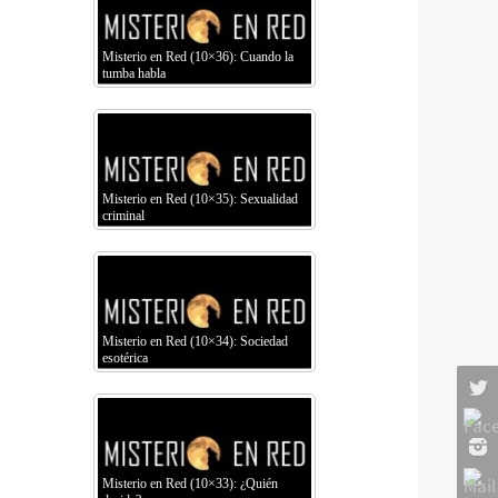
Misterio en Red (10×36): Cuando la
tumba habla
Misterio en Red (10×35): Sexualidad
criminal
Misterio en Red (10×34): Sociedad
esotérica
Misterio en Red (10×33): ¿Quién