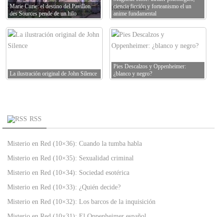
Marie Curie: el destino del Pavillon
ciencia ficción y forteanismo el un
des Sources pende de un hilo
anime fundamental
Pies Descalzos y Oppenheimer:
La ilustración original de John Silence
¿blanco y negro?
RSS
Misterio en Red (10×36): Cuando la tumba habla
Misterio en Red (10×35): Sexualidad criminal
Misterio en Red (10×34): Sociedad esotérica
Misterio en Red (10×33): ¿Quién decide?
Misterio en Red (10×32): Los barcos de la inquisición
Misterio en Red (10×31): El Oppenheimer español