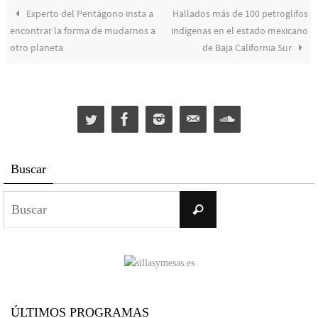
Experto del Pentágono insta a
Hallados más de 100 petroglifos
encontrar la forma de mudarnos a
indígenas en el estado mexicano
otro planeta
de Baja California Sur
Buscar
Buscar:
Buscar
ÚLTIMOS PROGRAMAS