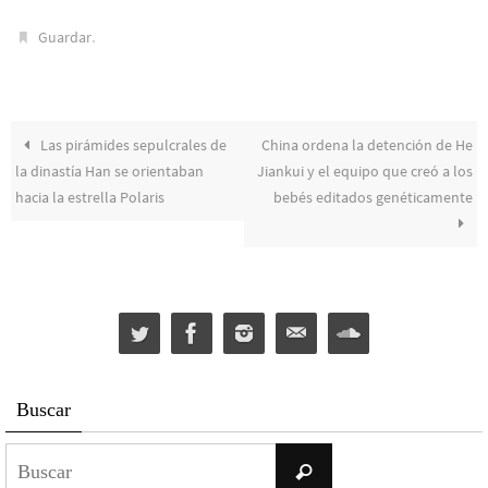
.
Guardar
Las pirámides sepulcrales de
China ordena la detención de He
la dinastía Han se orientaban
Jiankui y el equipo que creó a los
hacia la estrella Polaris
bebés editados genéticamente
Buscar
Buscar:
Buscar