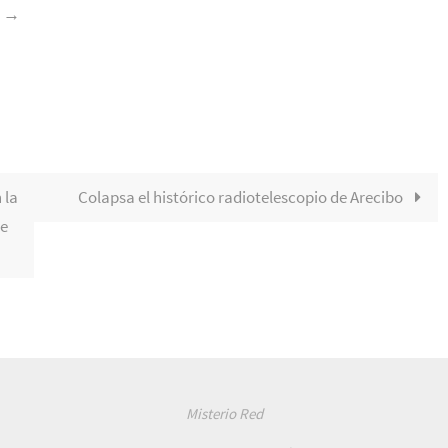
z
→
 la
Colapsa el histórico radiotelescopio de Arecibo
de
Misterio Red