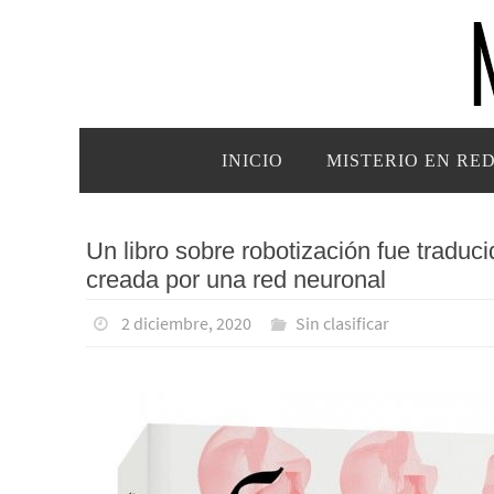
Ir
al
contenido
Ir
INICIO
MISTERIO EN RE
al
contenido
Un libro sobre robotización fue traduci
creada por una red neuronal
2 diciembre, 2020
Sin clasificar