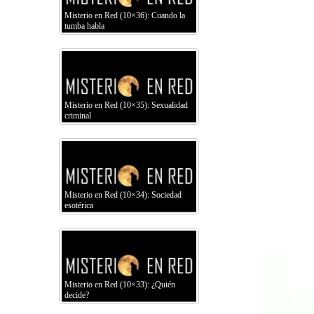
Misterio en Red (10×36): Cuando la
tumba habla
Misterio en Red (10×35): Sexualidad
criminal
Misterio en Red (10×34): Sociedad
esotérica
Misterio en Red (10×33): ¿Quién
decide?