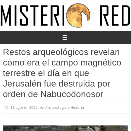
Ir
al
contenido
Restos arqueológicos revelan
cómo era el campo magnético
terrestre el día en que
Jerusalén fue destruida por
orden de Nabucodonosor
11 agosto, 2020
Arqueología e Historia