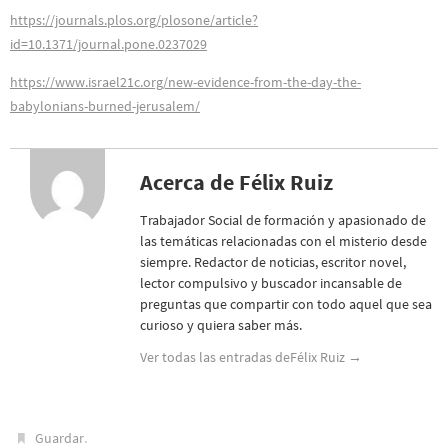
https://journals.plos.org/plosone/article?
id=10.1371/journal.pone.0237029
https://www.israel21c.org/new-evidence-from-the-day-the-
babylonians-burned-jerusalem/
Acerca de Félix Ruiz
Trabajador Social de formación y apasionado de
las temáticas relacionadas con el misterio desde
siempre. Redactor de noticias, escritor novel,
lector compulsivo y buscador incansable de
preguntas que compartir con todo aquel que sea
curioso y quiera saber más.
Ver todas las entradas deFélix Ruiz
→
.
Guardar