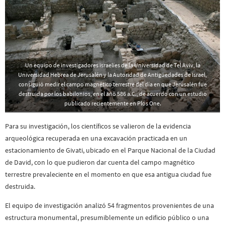
Un equipo de investigadores israelíes de la Universidad de Tel Aviv, la
Universidad Hebrea de Jerusalén y la Autoridad de Antigüedades de Israel,
consiguió medir el campo magnético terrestre del día en que Jerusalén fue
destruida por los babilonios, en el año 586 a.C., de acuerdo con un estudio
publicado recientemente en Plos One.
Para su investigación, los científicos se valieron de la evidencia
arqueológica recuperada en una excavación practicada en un
estacionamiento de Givati, ubicado en el Parque Nacional de la Ciudad
de David, con lo que pudieron dar cuenta del campo magnético
terrestre prevaleciente en el momento en que esa antigua ciudad fue
destruida.
El equipo de investigación analizó 54 fragmentos provenientes de una
estructura monumental, presumiblemente un edificio público o una