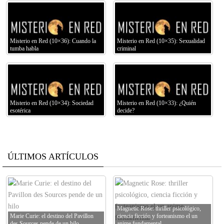
Misterio en Red (10×36): Cuando la
Misterio en Red (10×35): Sexualidad
tumba habla
criminal
Misterio en Red (10×34): Sociedad
Misterio en Red (10×33): ¿Quién
esotérica
decide?
ÚLTIMOS ARTÍCULOS
Magnetic Rose: thriller psicológico,
Marie Curie: el destino del Pavillon
ciencia ficción y forteanismo el un
des Sources pende de un hilo
anime fundamental