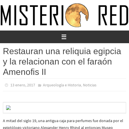
Ir
al
contenido
Restauran una reliquia egipcia
y la relacionan con el faraón
Amenofis II
,
13 enero, 2017
Arqueología e Historia
Noticias
A mitad del siglo 19, una antigua caja para perfumes fue donada por el
egiptólogo victoriano Alexander Henry Rhind al entonces Museo