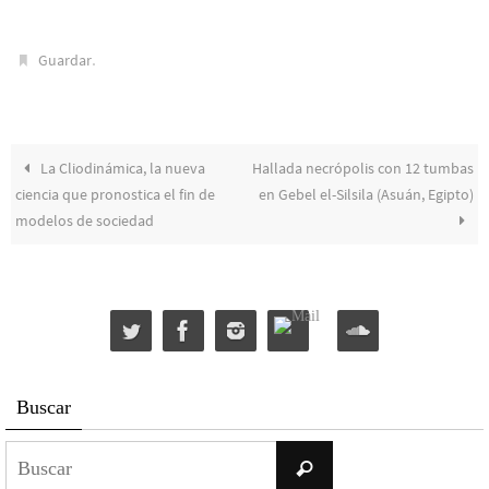
.
Guardar
La Cliodinámica, la nueva
Hallada necrópolis con 12 tumbas
ciencia que pronostica el fin de
en Gebel el-Silsila (Asuán, Egipto)
modelos de sociedad
Buscar
Buscar:
Buscar