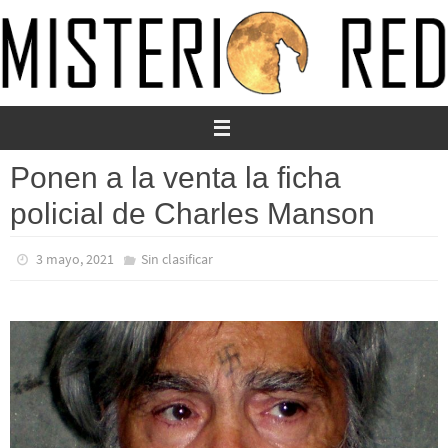
Ir
al
contenido
Ponen a la venta la ficha
policial de Charles Manson
3 mayo, 2021
Sin clasificar