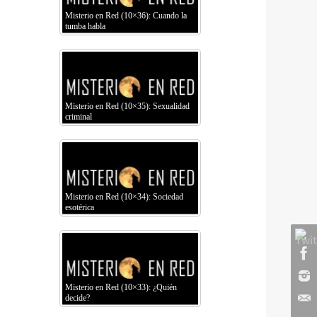
Misterio en Red (10×36): Cuando la
tumba habla
Misterio en Red (10×35): Sexualidad
criminal
Misterio en Red (10×34): Sociedad
esotérica
Misterio en Red (10×33): ¿Quién
decide?