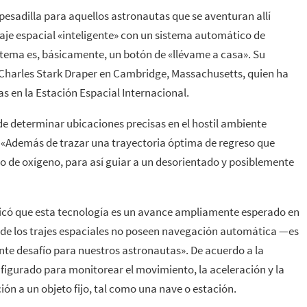
 pesadilla para aquellos astronautas que se aventuran allí
raje espacial «inteligente» con un sistema automático de
istema es, básicamente, un botón de «llévame a casa». Su
o Charles Stark Draper en Cambridge, Massachusetts, quien ha
s en la Estación Espacial Internacional.
 de determinar ubicaciones precisas en el hostil ambiente
. «Además de trazar una trayectoria óptima de regreso que
o de oxígeno, para así guiar a un desorientado y posiblemente
licó que esta tecnología es un avance ampliamente esperado en
s de los trajes espaciales no poseen navegación automática —es
e desafío para nuestros astronautas». De acuerdo a la
nfigurado para monitorear el movimiento, la aceleración y la
ón a un objeto fijo, tal como una nave o estación.