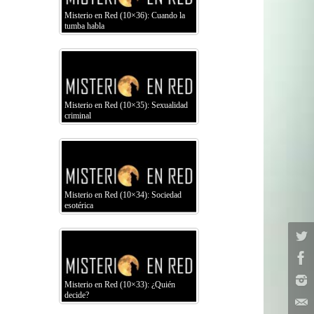
Misterio en Red (10×36): Cuando la
tumba habla
Misterio en Red (10×35): Sexualidad
criminal
Misterio en Red (10×34): Sociedad
esotérica
Misterio en Red (10×33): ¿Quién
decide?