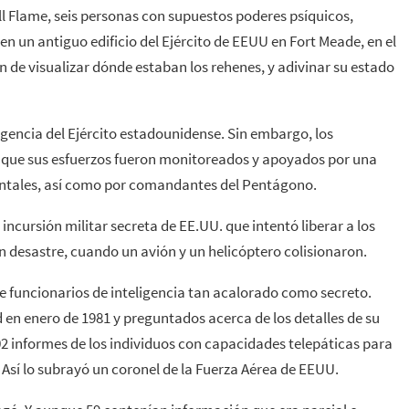
ill Flame, seis personas con supuestos poderes psíquicos,
n un antiguo edificio del Ejército de EEUU en Fort Meade, en el
 de visualizar dónde estaban los rehenes, y adivinar su estado
igencia del Ejército estadounidense. Sin embargo, los
n que sus esfuerzos fueron monitoreados y apoyados por una
ntales, así como por comandantes del Pentágono.
ncursión militar secreta de EE.UU. que intentó liberar a los
n desastre, cuando un avión y un helicóptero colisionaron.
re funcionarios de inteligencia tan acalorado como secreto.
 en enero de 1981 y preguntados acerca de los detalles de su
02 informes de los individuos con capacidades telepáticas para
. Así lo subrayó un coronel de la Fuerza Aérea de EEUU.