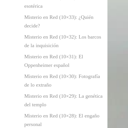
esotérica
Misterio en Red (10×33): ¿Quién
decide?
Misterio en Red (10×32): Los barcos
de la inquisición
Misterio en Red (10×31): El
Oppenheimer español
Misterio en Red (10×30): Fotografía
de lo extraño
Misterio en Red (10×29): La genética
del templo
Misterio en Red (10×28): El engaño
personal