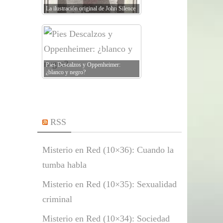
La ilustración original de John Silence
Pies Descalzos y Oppenheimer:
¿blanco y negro?
RSS
Misterio en Red (10×36): Cuando la
tumba habla
Misterio en Red (10×35): Sexualidad
criminal
Misterio en Red (10×34): Sociedad