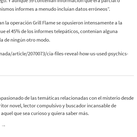
egó. Y aunque 59 contenían información que era parcial o
 mismos informes a menudo incluían datos erróneos”.
ban la operación Grill Flame se opusieron intensamente a la
que el 45% de los informes telepáticos, contenían alguna
da de ningún otro modo.
da/article/2070073/cia-files-reveal-how-us-used-psychics-
apasionado de las temáticas relacionadas con el misterio desde
ritor novel, lector compulsivo y buscador incansable de
aquel que sea curioso y quiera saber más.
z
→