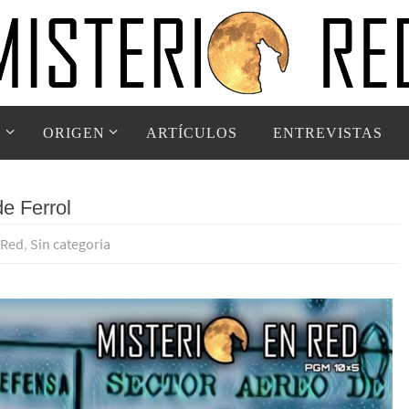
D
ORIGEN
ARTÍCULOS
ENTREVISTAS
de Ferrol
 Red
,
Sin categoría