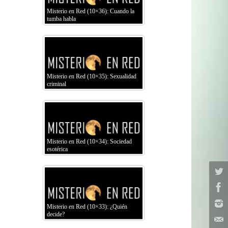
Misterio en Red (10×36): Cuando la
tumba habla
Misterio en Red (10×35): Sexualidad
criminal
Misterio en Red (10×34): Sociedad
esotérica
Misterio en Red (10×33): ¿Quién
decide?