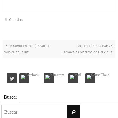
.
Guardar
Misterio en Red (8×23): La
Misterio en Red (08×25):
música de la luz
Carnavales bizarros de Galicia
Buscar
Buscar:
Buscar