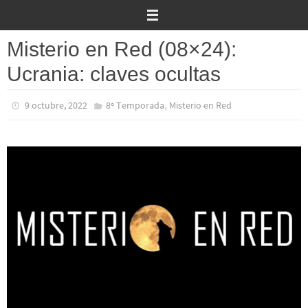
Ir
al
contenido
Misterio en Red (08×24):
Ucrania: claves ocultas
,
9 octubre, 2022
8º Temporada
Misterio en Red