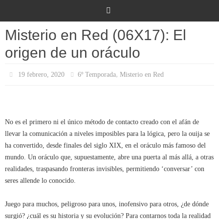
Ir
al
contenido
Misterio en Red (06X17): El
origen de un oráculo
,
19 febrero, 2020
6º Temporada
Misterio en Red
No es el primero ni el único método de contacto creado con el afán de
llevar la comunicación a niveles imposibles para la lógica, pero la ouija se
ha convertido, desde finales del siglo XIX, en el oráculo más famoso del
mundo. Un oráculo que, supuestamente, abre una puerta al más allá, a otras
realidades, traspasando fronteras invisibles, permitiendo ‘conversar’ con
seres allende lo conocido.
Juego para muchos, peligroso para unos, inofensivo para otros, ¿de dónde
surgió? ¿cuál es su historia y su evolución? Para contarnos toda la realidad