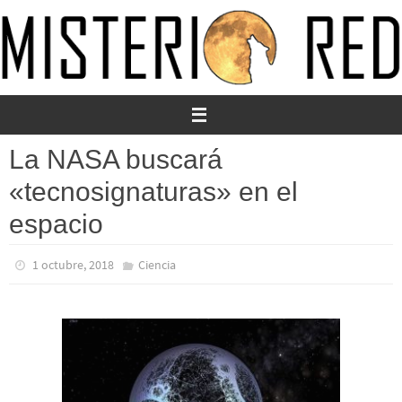
Ir
al
contenido
La NASA buscará
«tecnosignaturas» en el
espacio
1 octubre, 2018
Ciencia