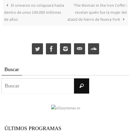
El universo no colapsará hasta
‘The Woman in the Iron Coffin’:
dentro de unos 140.000 millones
revelan quién fue la mujer del
de años
ataúd de hierro de Nueva York
Buscar
Buscar:
Buscar
ÚLTIMOS PROGRAMAS