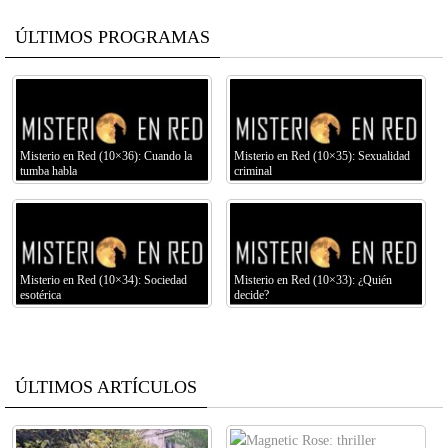
ÚLTIMOS PROGRAMAS
Misterio en Red (10×36): Cuando la
Misterio en Red (10×35): Sexualidad
tumba habla
criminal
Misterio en Red (10×34): Sociedad
Misterio en Red (10×33): ¿Quién
esotérica
decide?
ÚLTIMOS ARTÍCULOS