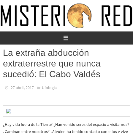
Ir
al
contenido
La extraña abducción
extraterrestre que nunca
sucedió: El Cabo Valdés
27 abril, 2017
Ufología
¿Hay vida fuera de la Tierra? ¿Han venido seres del espacio a visitarnos?
¿Caminan entre nosotros? ¿Alguien ha tenido contacto con ellos y vive