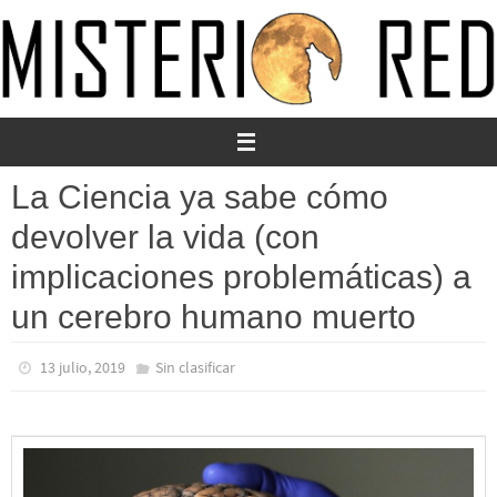
Ir
al
contenido
La Ciencia ya sabe cómo
devolver la vida (con
implicaciones problemáticas) a
un cerebro humano muerto
13 julio, 2019
Sin clasificar