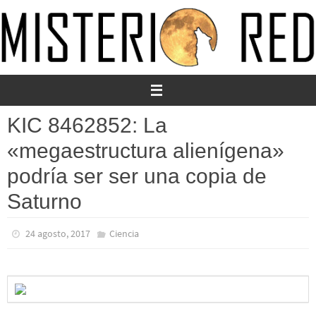
Ir
al
contenido
KIC 8462852: La
«megaestructura alienígena»
podría ser ser una copia de
Saturno
24 agosto, 2017
Ciencia