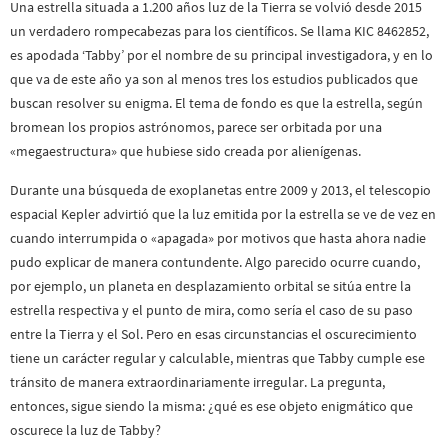
Una estrella situada a 1.200 años luz de la Tierra se volvió desde 2015
un verdadero rompecabezas para los científicos. Se llama KIC 8462852,
es apodada ‘Tabby’ por el nombre de su principal investigadora, y en lo
que va de este año ya son al menos tres los estudios publicados que
buscan resolver su enigma. El tema de fondo es que la estrella, según
bromean los propios astrónomos, parece ser orbitada por una
«megaestructura» que hubiese sido creada por alienígenas.
Durante una búsqueda de exoplanetas entre 2009 y 2013, el telescopio
espacial Kepler advirtió que la luz emitida por la estrella se ve de vez en
cuando interrumpida o «apagada» por motivos que hasta ahora nadie
pudo explicar de manera contundente. Algo parecido ocurre cuando,
por ejemplo, un planeta en desplazamiento orbital se sitúa entre la
estrella respectiva y el punto de mira, como sería el caso de su paso
entre la Tierra y el Sol. Pero en esas circunstancias el oscurecimiento
tiene un carácter regular y calculable, mientras que Tabby cumple ese
tránsito de manera extraordinariamente irregular. La pregunta,
entonces, sigue siendo la misma: ¿qué es ese objeto enigmático que
oscurece la luz de Tabby?