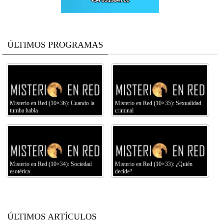
ÚLTIMOS PROGRAMAS
Misterio en Red (10×36): Cuando la
Misterio en Red (10×35): Sexualidad
tumba habla
criminal
Misterio en Red (10×34): Sociedad
Misterio en Red (10×33): ¿Quién
esotérica
decide?
ÚLTIMOS ARTÍCULOS