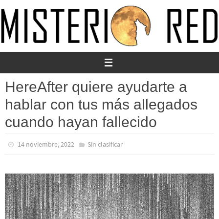
Ir
al
contenido
HereAfter quiere ayudarte a
hablar con tus más allegados
cuando hayan fallecido
14 noviembre, 2022
Sin clasificar