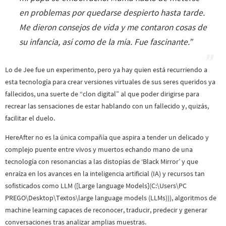
en problemas por quedarse despierto hasta tarde.
Me dieron consejos de vida y me contaron cosas de
su infancia, así como de la mía. Fue fascinante.
”
Lo de Jee fue un experimento, pero ya hay quien está recurriendo a
esta tecnología para crear versiones virtuales de sus seres queridos ya
fallecidos, una suerte de “clon digital” al que poder dirigirse para
recrear las sensaciones de estar hablando con un fallecido y, quizás,
facilitar el duelo.
HereAfter no es la única compañía que aspira a tender un delicado y
complejo puente entre vivos y muertos echando mano de una
tecnología con resonancias a las distopías de ‘Black Mirror’ y que
enraíza en los avances en la inteligencia artificial (IA) y recursos tan
sofisticados como LLM ([Large language Models](C:\Users\PC
PREGO\Desktop\Textos\large language models (LLMs))), algoritmos de
machine learning capaces de reconocer, traducir, predecir y generar
conversaciones tras analizar amplias muestras.