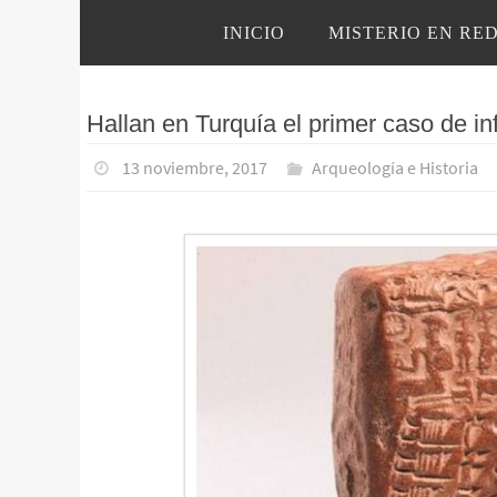
Ir
Ir
INICIO
MISTERIO EN RE
al
al
contenido
contenido
Hallan en Turquía el primer caso de inf
13 noviembre, 2017
Arqueología e Historia