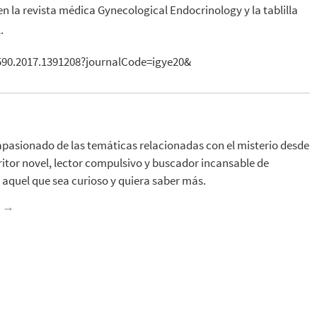
en la revista médica Gynecological Endocrinology y la tablilla
.
590.2017.1391208?journalCode=igye20&
apasionado de las temáticas relacionadas con el misterio desde
ritor novel, lector compulsivo y buscador incansable de
aquel que sea curioso y quiera saber más.
z
→