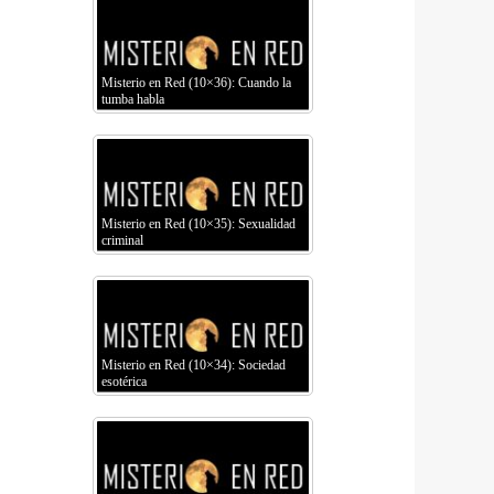
Misterio en Red (10×36): Cuando la
tumba habla
Misterio en Red (10×35): Sexualidad
criminal
Misterio en Red (10×34): Sociedad
esotérica