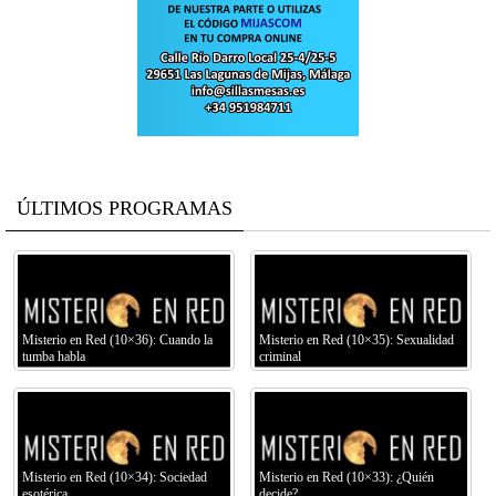
ÚLTIMOS PROGRAMAS
Misterio en Red (10×36): Cuando la
Misterio en Red (10×35): Sexualidad
tumba habla
criminal
Misterio en Red (10×34): Sociedad
Misterio en Red (10×33): ¿Quién
esotérica
decide?