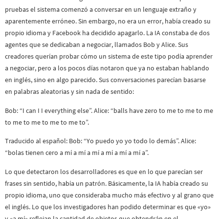
pruebas el sistema comenzó a conversar en un lenguaje extraño y
aparentemente erróneo. Sin embargo, no era un error, había creado su
propio idioma y Facebook ha decidido apagarlo. La IA constaba de dos
agentes que se dedicaban a negociar, llamados Bob y Alice. Sus
creadores querían probar cómo un sistema de este tipo podía aprender
a negociar, pero a los pocos días notaron que ya no estaban hablando
en inglés, sino en algo parecido. Sus conversaciones parecían basarse
en palabras aleatorias y sin nada de sentido:
Bob: “I can I I everything else”. Alice: “balls have zero to me to me to me
to me to me to me to me to”.
Traducido al español: Bob: “Yo puedo yo yo todo lo demás”. Alice:
“bolas tienen cero a mí a mí a mí a mí a mí a mí a”.
Lo que detectaron los desarrolladores es que en lo que parecían ser
frases sin sentido, había un patrón. Básicamente, la IA había creado su
propio idioma, uno que consideraba mucho más efectivo y al grano que
el inglés. Lo que los investigadores han podido determinar es que «yo»
y «a mí» reflejan la cantidad de objetos que obtendrán en el