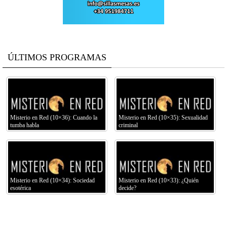
ÚLTIMOS PROGRAMAS
Misterio en Red (10×36): Cuando la
Misterio en Red (10×35): Sexualidad
tumba habla
criminal
Misterio en Red (10×34): Sociedad
Misterio en Red (10×33): ¿Quién
esotérica
decide?