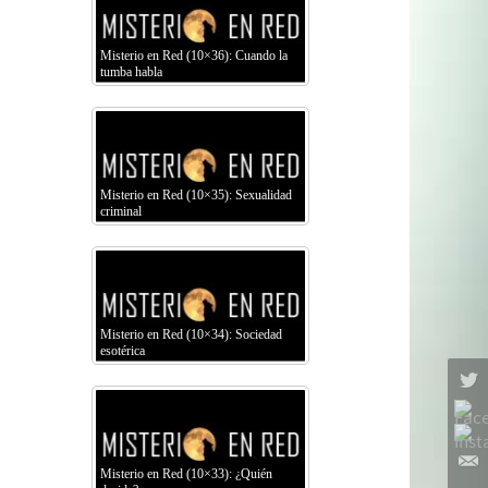
Misterio en Red (10×36): Cuando la
tumba habla
Misterio en Red (10×35): Sexualidad
criminal
Misterio en Red (10×34): Sociedad
esotérica
Misterio en Red (10×33): ¿Quién