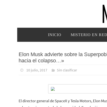
Ir
al
contenido
Ir
INICIO
MISTERIO EN RE
al
contenido
Elon Musk advierte sobre la Superpobl
hacia el colapso…»
10 julio, 2017
Sin clasificar
El director general de SpaceX y Tesla Motors, Elon M