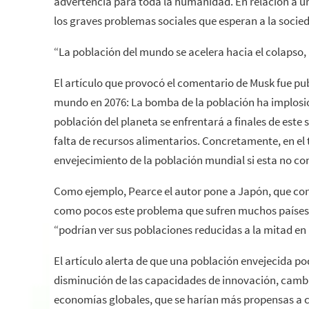
advertencia para toda la humanidad.
En relación a u
los graves problemas sociales que esperan a la socie
“La población del mundo se acelera hacia el colapso,
El artículo que provocó el comentario de Musk fue pub
mundo en 2076: La bomba de la población ha implosion
población del planeta se enfrentará a finales de este
falta de recursos alimentarios. Concretamente, en el t
envejecimiento de la población mundial si esta no c
Como ejemplo, Pearce el autor pone a Japón, que con un
como pocos este problema que sufren muchos países d
“podrían ver sus poblaciones reducidas a la mitad en 
El artículo alerta de que una población envejecida 
disminución de las capacidades de innovación, cambi
economías globales, que se harían más propensas a ca