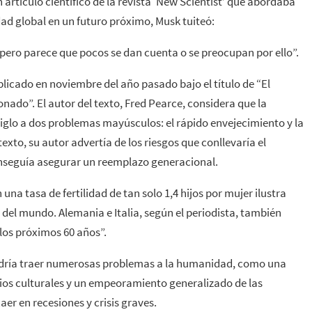
n artículo científico de la revista ‘New Scientist’ que abordaba
dad global en un futuro próximo, Musk tuiteó:
 pero parece que pocos se dan cuenta o se preocupan por ello”.
licado en noviembre del año pasado bajo el título de “El
ado”. El autor del texto, Fred Pearce, considera que la
 siglo a dos problemas mayúsculos: el rápido envejecimiento y la
exto, su autor advertía de los riesgos que conllevaría el
onseguía asegurar un reemplazo generacional.
a tasa de fertilidad de tan solo 1,4 hijos por mujer ilustra
el mundo. Alemania e Italia, según el periodista, también
los próximos 60 años”.
podría traer numerosas problemas a la humanidad, como una
os culturales y un empeoramiento generalizado de las
er en recesiones y crisis graves.