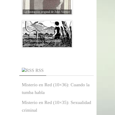
La ilustración original de John Silence
Pies Descalzos y Oppenheimer:
¿blanco y negro?
RSS
Misterio en Red (10×36): Cuando la
tumba habla
Misterio en Red (10×35): Sexualidad
criminal