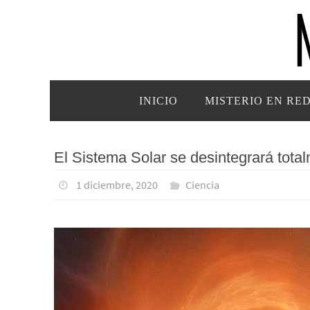
Ir
al
contenido
Ir
INICIO
MISTERIO EN RE
al
contenido
El Sistema Solar se desintegrará tota
1 diciembre, 2020
Ciencia