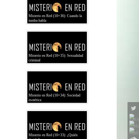
Misterio en Red (10×36): Cuando la
tumba habla
Misterio en Red (10×35): Sexualidad
criminal
Misterio en Red (10×34): Sociedad
esotérica
Misterio en Red (10×33): ¿Quién