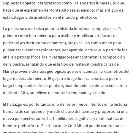
supuestos objetos interpretados como «calendarios lunares», lo que
hace que el espécimen de Monte Alto sea el ejemplo más antiguo de
esta categoría de artefactos en el mundo prehistórico.
La piedra se caracteriza por una historia funcional compleja: se usó
primero como herramienta para astillar y modificar artefactos de
pedernal (es decir, como delantero), luego se usó como mano para
pulverizar sustancias colorantes, por ejemplo, ocre rojo. A partir de los
análisis petrográficos, los investigadores encontraron la composición
de la piedra, señalando que este tipo de material (piedra caliza de
Marly) proviene de sitios geológicos que se encuentran a kilómetros del
lugar de descubrimiento. El guijarro luego fue transportado por un
largo tiempo antes de ser perdido, abandonado o colocado en la cima
de Monte Alto, un relieve de montaña empinado y aislado.
El hallazgo es, por lo tanto, uno de los primeros intentos en la historia
humana de comprender y medir el paso del tiempo y proporciona una
nueva perspectiva sobre las habilidades cognitivas y matemáticas del
hombre prehistórico. El artefacto de Colli Albani puede considerarse el
antecesor del calendario moderno de «mesas», y en cierto sentido