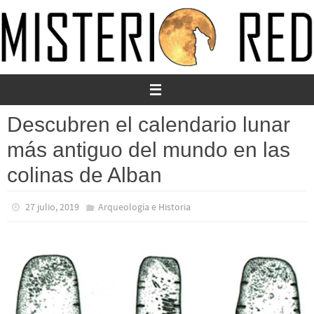
Ir
al
contenido
Descubren el calendario lunar
más antiguo del mundo en las
colinas de Alban
27 julio, 2019
Arqueología e Historia