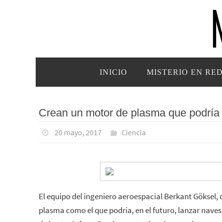
Ir
al
contenido
Ir
INICIO
MISTERIO EN RE
al
contenido
Crean un motor de plasma que podría 
20 mayo, 2017
Ciencia
El equipo del ingeniero aeroespacial Berkant Göksel, 
plasma como el que podría, en el futuro, lanzar nave