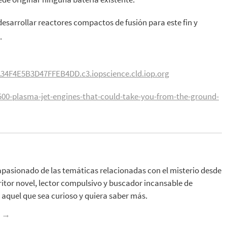
desarrollar reactores compactos de fusión para este fin y
.
34F4E5B3D47FFEB4DD.c3.iopscience.cld.iop.org
00-plasma-jet-engines-that-could-take-you-from-the-ground-
apasionado de las temáticas relacionadas con el misterio desde
ritor novel, lector compulsivo y buscador incansable de
aquel que sea curioso y quiera saber más.
z
→