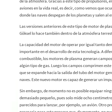
de la atmósfera. Gracias a este tipo de propulsores, 
aviones en la vida real, es decir, como vemos que ocurr
donde las naves despegan de los planetas y salen al 
Las versiones anteriores de este tipo de motor de pl
Göksel lo hace también dentro de la atmósfera terrest
La capacidad del motor de operar por igual tanto de
importante en el desarrollo de esta tecnología. A dif
combustible, los motores de plasma generan campos e
algún tipo de gas. Luego los campos comprimen este 
que se expande hacia la salida del tubo del motor ge
naves. Este nuevo motor es capaz de generar un impu
Sin embargo, de momento no es posible equipar ningu
demasiado pequeño, pues solo mide ocho centímetros 
parecidos para lanzar, por ejemplo, un avión. Otro pr
necesaria para este proceso que, de momento, no pue