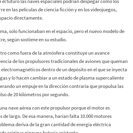
en el futuro las naves espaciales podrían despegar como los
e en las películas de ciencia ficción y en los videojuegos,
espacio directamente.
asma, solo funcionaban en el espacio, pero el nuevo modelo de
re, según sostiene en su estudio.
ntro como fuera de la atmósfera constituye un avance
erencia de los propulsores tradicionales de aviones que queman
lectromagnéticos dentro de un depósito en el que se inyecta
gas y lo hacen cambiar a un estado de plasma supercaliente
nerando un empuje en la dirección contraria que propulsa las
lso de 20 kilómetros por segundo.
na nave aérea con este propulsor porque el motor es
de largo. De esa manera, harían falta 10.000 motores
oblema deriva de la gran cantidad de energía eléctrica
de originar ninguna batería existente.