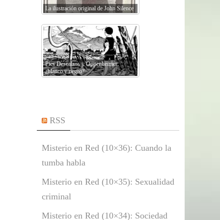
La ilustración original de John Silence
Pies Descalzos y Oppenheimer:
¿blanco y negro?
RSS
Misterio en Red (10×36): Cuando la
tumba habla
Misterio en Red (10×35): Sexualidad
criminal
Misterio en Red (10×34): Sociedad