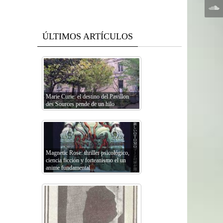
ÚLTIMOS ARTÍCULOS
Marie Curie: el destino del Pavillon
des Sources pende de un hilo
Magnetic Rose: thriller psicológico,
ciencia ficción y forteanismo el un
anime fundamental