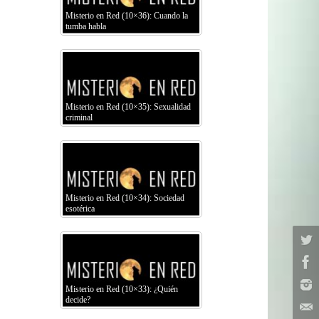
Misterio en Red (10×36): Cuando la
tumba habla
Misterio en Red (10×35): Sexualidad
criminal
Misterio en Red (10×34): Sociedad
esotérica
Misterio en Red (10×33): ¿Quién
decide?