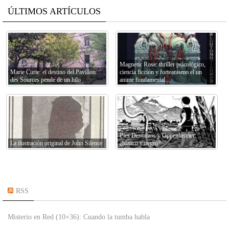
ÚLTIMOS ARTÍCULOS
Magnetic Rose: thriller psicológico,
Marie Curie: el destino del Pavillon
ciencia ficción y forteanismo el un
des Sources pende de un hilo
anime fundamental
Pies Descalzos y Oppenheimer:
La ilustración original de John Silence
¿blanco y negro?
RSS
Misterio en Red (10×36): Cuando la tumba habla