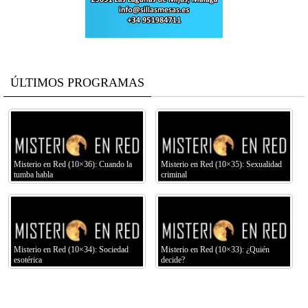
ÚLTIMOS PROGRAMAS
Misterio en Red (10×36): Cuando la
Misterio en Red (10×35): Sexualidad
tumba habla
criminal
Misterio en Red (10×34): Sociedad
Misterio en Red (10×33): ¿Quién
esotérica
decide?