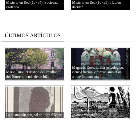
Misterio en Red (10×34): Sociedad
Misterio en Red (10×33): ¿Quién
esotérica
decide?
ÚLTIMOS ARTÍCULOS
Magnetic Rose: thriller psicológico,
Marie Curie: el destino del Pavillon
ciencia ficción y forteanismo el un
des Sources pende de un hilo
anime fundamental
Pies Descalzos y Oppenheimer:
La ilustración original de John Silence
¿blanco y negro?