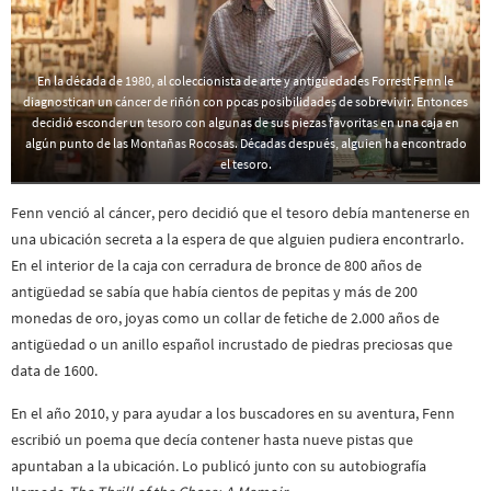
En la década de 1980, al coleccionista de arte y antigüedades Forrest Fenn le
diagnostican un cáncer de riñón con pocas posibilidades de sobrevivir. Entonces
decidió esconder un tesoro con algunas de sus piezas favoritas en una caja en
algún punto de las Montañas Rocosas. Décadas después, alguien ha encontrado
el tesoro.
Fenn venció al cáncer, pero decidió que el tesoro debía mantenerse en
una ubicación secreta a la espera de que alguien pudiera encontrarlo.
En el interior de la caja con cerradura de bronce de 800 años de
antigüedad se sabía que había cientos de pepitas y más de 200
monedas de oro, joyas como un collar de fetiche de 2.000 años de
antigüedad o un anillo español incrustado de piedras preciosas que
data de 1600.
En el año 2010, y para ayudar a los buscadores en su aventura, Fenn
escribió un poema que decía contener hasta nueve pistas que
apuntaban a la ubicación. Lo publicó junto con su autobiografía