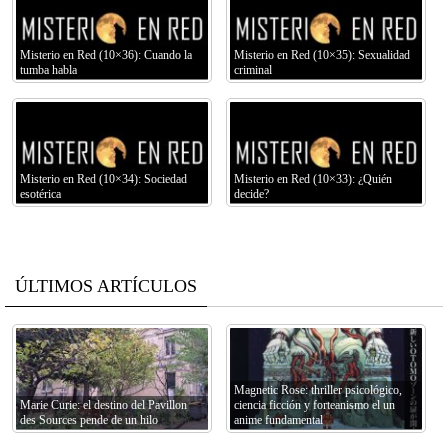
Misterio en Red (10×36): Cuando la
Misterio en Red (10×35): Sexualidad
tumba habla
criminal
Misterio en Red (10×34): Sociedad
Misterio en Red (10×33): ¿Quién
esotérica
decide?
ÚLTIMOS ARTÍCULOS
Magnetic Rose: thriller psicológico,
Marie Curie: el destino del Pavillon
ciencia ficción y forteanismo el un
des Sources pende de un hilo
anime fundamental