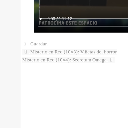
Guardar
.
Misterio en Red (10×3): Viñetas del horror
Misterio en Red (10×4): Secretum Omega