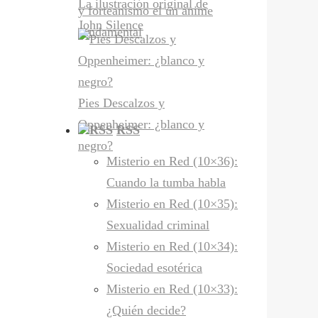
La ilustración original de
y forteanismo el un anime
John Silence
fundamental
Pies Descalzos y
Oppenheimer: ¿blanco y
RSS
negro?
Misterio en Red (10×36):
Cuando la tumba habla
Misterio en Red (10×35):
Sexualidad criminal
Misterio en Red (10×34):
Sociedad esotérica
Misterio en Red (10×33):
¿Quién decide?