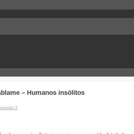
Háblame – Humanos insólitos
porada 2