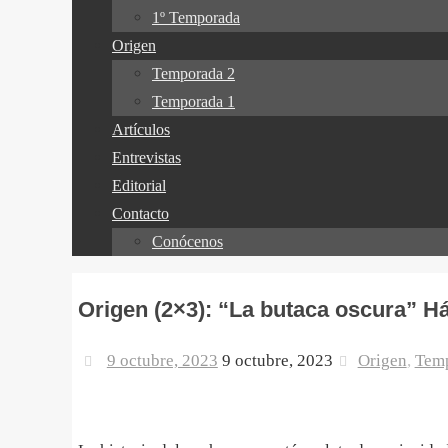
1º Temporada
Origen
Temporada 2
Temporada 1
Artículos
Entrevistas
Editorial
Contacto
Conócenos
Origen (2×3): “La butaca oscura” 
9 octubre, 2023
9 octubre, 2023
Origen
,
Tem