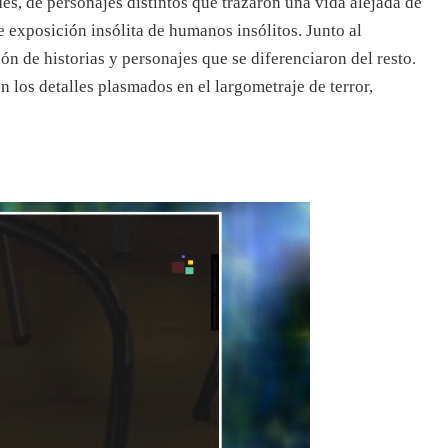
des, de personajes distintos que trazaron una vida alejada de
 exposición insólita de humanos insólitos. Junto al
n de historias y personajes que se diferenciaron del resto.
 los detalles plasmados en el largometraje de terror,