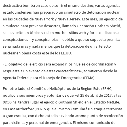
destructiva bomba en caso de sufrir el mismo destino, varias agencias
estadounidenses han preparado un simulacro de detonación nuclear
en las ciudades de Nueva York y Nueva Jersey. Este mes, un ejercicio de
simulacro para prevenir desastres, llamado Operación Gotham Shield,
se ha vuelto un tópico viral en muchos sitios web y foros dedicados a
conspiraciones —y conspiranoias— debido a que su supuesta premisa
sería nada más y nada menos que la detonación de un artefacto
nuclear en plena costa este de los EE.UU.
«El objetivo del ejercicio será expandir los niveles de coordinación y
respuesta a un evento de estas características», admitieron desde la
Agencia Federal para el Manejo de Emergencias (FEMA).
Por otro lado, el Comité de Helicópteros de la Región Este (ERHC)
notificó a sus miembros y voluntarios que «el 25 de abril de 2017, a las
08:00 hs, tendrá lugar el ejercicio Gotham Shield en el Estadio MetLife,
en East Rutherford, NJ», y que el mismo «simulará un ataque terrorista
a gran escala», con dicho estadio sirviendo «como punto de recolección
para víctimas y personal de emergencia». El mismo comunicado de