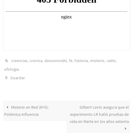
,
,
,
,
,
,
,
creencias
cronica
desconocido
fe
historia
misterio
radio
.
ufologia
.
Guardar
Misterio en Red (6×5):
Gilbert Levin asegura que el
Polémica influencia
experimento LR halló pruebas de
vida en Marte en los años setenta