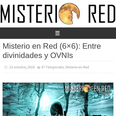
Ir
al
contenido
Misterio en Red (6×6): Entre
divinidades y OVNIs
,
13 octubre, 2019
6º Temporada
Misterio en Red